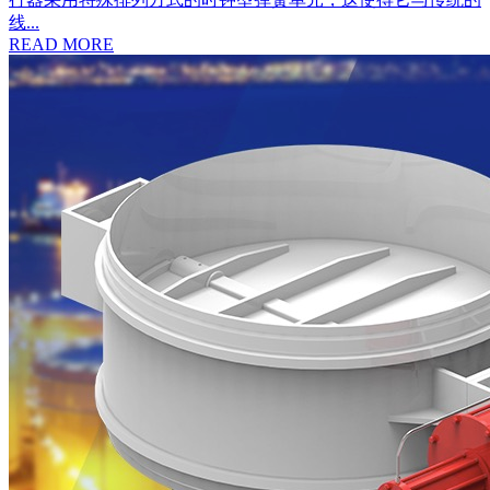
线...
READ MORE