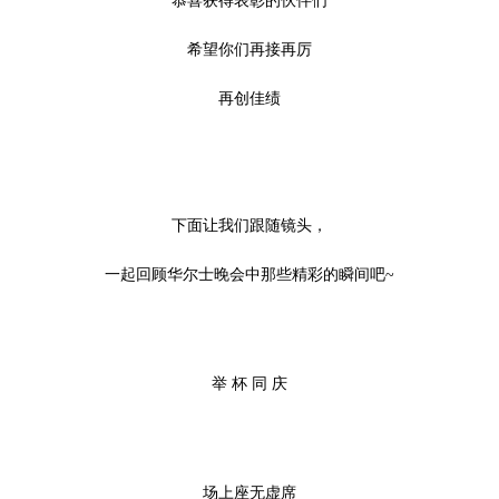
恭喜获得表彰的伙伴们
希望你们再接再厉
再创佳绩
下面让我们跟随镜头，
一起回顾华尔士晚会中那些精彩的瞬间吧~
举 杯 同 庆
场上座无虚席